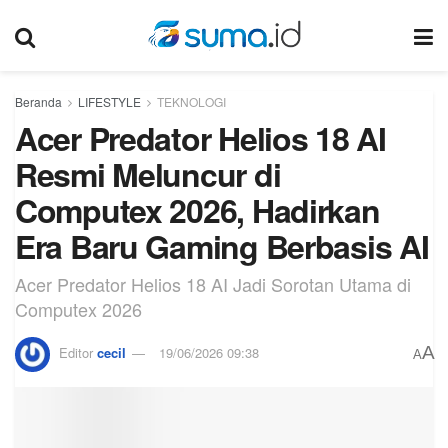
Beranda
LIFESTYLE
TEKNOLOGI
Acer Predator Helios 18 AI
Resmi Meluncur di
Computex 2026, Hadirkan
Era Baru Gaming Berbasis AI
Acer Predator Helios 18 AI Jadi Sorotan Utama di
Computex 2026
A
Editor
cecil
19/06/2026 09:38
A