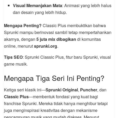
Visual Memanjakan Mata
: Animasi yang lebih halus
dan desain yang lebih hidup.
Mengapa Penting?
Classic Plus membuktikan bahwa
Sprunki mampu berinovasi sambil tetap mempertahankan
akarnya, dengan
5 juta mix dibagikan
di komunitas
online, menurut
sprunki.org
.
Tips SEO
: Sprunki Classic Plus, fitur baru Sprunki, visual
game musik.
Mengapa Tiga Seri Ini Penting?
Ketiga seri klasik ini—
Sprunki Original
,
Puncher
, dan
Classic Plus
—membentuk fondasi yang kuat bagi
franchise Sprunki. Mereka tidak hanya menghibur tetapi
juga menginspirasi kreativitas dengan mekanisme
pencampuran musik yang mudah diakses. Menurut