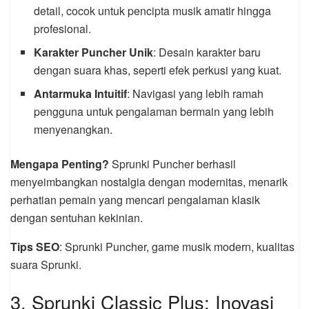
detail, cocok untuk pencipta musik amatir hingga
profesional.
Karakter Puncher Unik
: Desain karakter baru
dengan suara khas, seperti efek perkusi yang kuat.
Antarmuka Intuitif
: Navigasi yang lebih ramah
pengguna untuk pengalaman bermain yang lebih
menyenangkan.
Mengapa Penting?
Sprunki Puncher berhasil
menyeimbangkan nostalgia dengan modernitas, menarik
perhatian pemain yang mencari pengalaman klasik
dengan sentuhan kekinian.
Tips SEO
: Sprunki Puncher, game musik modern, kualitas
suara Sprunki.
3. Sprunki Classic Plus: Inovasi