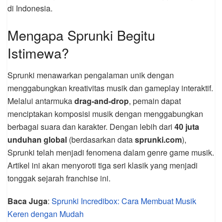
di Indonesia.
Mengapa Sprunki Begitu
Istimewa?
Sprunki menawarkan pengalaman unik dengan
menggabungkan kreativitas musik dan gameplay interaktif.
Melalui antarmuka
drag-and-drop
, pemain dapat
menciptakan komposisi musik dengan menggabungkan
berbagai suara dan karakter. Dengan lebih dari
40 juta
unduhan global
(berdasarkan data
sprunki.com
),
Sprunki telah menjadi fenomena dalam genre game musik.
Artikel ini akan menyoroti tiga seri klasik yang menjadi
tonggak sejarah franchise ini.
Baca Juga
:
Sprunki Incredibox: Cara Membuat Musik
Keren dengan Mudah