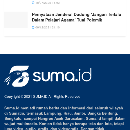
18/07/2025 16:03
Pernyataan Jenderal Dudung ‘Jangan Terlalu
Dalam Pelajari Agama’ Tuai Polemik
06/12/2021 21:10
Copyright © 2021 SUMA.ID All-Rights-Reserved
Suma.id menjadi rumah berita dan informasi dari seluruh wilayah
di Sumatra, termasuk Lampung, Riau, Jambi, Bangka Belitung,
Bengkulu, sampai Nangroe Aceh Darusalam. Suma.id tampil dalam
wujud multimedia. Konten tidak hanya berupa teks dan foto, tetapi
juga video, audio, grafis, dan videografis. Dengan tidak