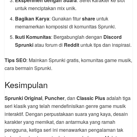
Eksperimen dengan Suara
: Seret karakter ke slot
untuk menciptakan mix unik.
Bagikan Karya
: Gunakan fitur
share
untuk
memamerkan komposisi di komunitas Sprunki.
Ikuti Komunitas
: Bergabunglah dengan
Discord
Sprunki
atau forum di
Reddit
untuk tips dan inspirasi.
Tips SEO
: Mainkan Sprunki gratis, komunitas game musik,
cara bermain Sprunki.
Kesimpulan
Sprunki Original
,
Puncher
, dan
Classic Plus
adalah tiga
seri klasik yang telah mendefinisikan genre game musik
interaktif. Dengan perpustakaan suara yang kaya, desain
karakter yang memikat, dan antarmuka yang ramah
pengguna, ketiga seri ini menawarkan pengalaman tak