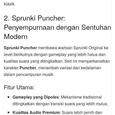
klasik.
2. Sprunki Puncher:
Penyempurnaan dengan Sentuhan
Modern
Sprunki Puncher
membawa warisan Sprunki Original ke
level berikutnya dengan gameplay yang lebih halus dan
kualitas suara yang ditingkatkan. Seri ini memperkenalkan
karakter
Puncher
, menambah variasi dan kedalaman
dalam pencampuran musik.
Fitur Utama:
Gameplay yang Dipoles
: Mekanisme tradisional
ditingkatkan dengan transisi suara yang lebih mulus.
Kualitas Audio Premium
: Suara lebih jernih dan