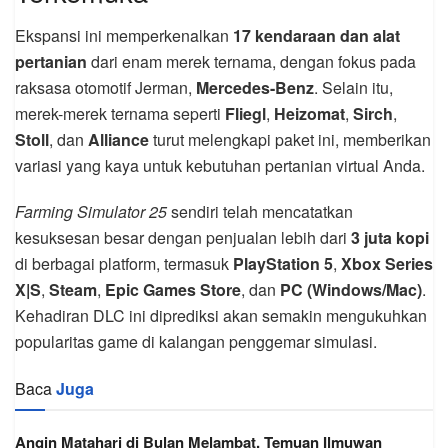
Ekspansi ini memperkenalkan
17 kendaraan dan alat
pertanian
dari enam merek ternama, dengan fokus pada
raksasa otomotif Jerman,
Mercedes-Benz
. Selain itu,
merek-merek ternama seperti
Fliegl
,
Heizomat
,
Sirch
,
Stoll
, dan
Alliance
turut melengkapi paket ini, memberikan
variasi yang kaya untuk kebutuhan pertanian virtual Anda.
Farming Simulator 25
sendiri telah mencatatkan
kesuksesan besar dengan penjualan lebih dari
3 juta kopi
di berbagai platform, termasuk
PlayStation 5
,
Xbox Series
X|S
,
Steam
,
Epic Games Store
, dan
PC (Windows/Mac)
.
Kehadiran DLC ini diprediksi akan semakin mengukuhkan
popularitas game di kalangan penggemar simulasi.
Baca
Juga
Angin Matahari di Bulan Melambat, Temuan Ilmuwan