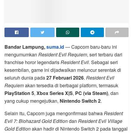
Bandar Lampung,
suma.id
— Capcom baru-baru ini
mengumumkan
Resident Evil Requiem
, seri terbaru dari
franchise horor legendaris
Resident Evil
. Sebagai seri
kesembilan, game ini dijadwalkan meluncur serentak di
seluruh dunia pada
27 Februari 2026
.
Resident Evil
Requiem
akan tersedia di berbagai platform, termasuk
PlayStation 5
,
Xbox Series X|S
,
PC (via Steam)
, dan
yang cukup mengejutkan,
Nintendo Switch 2
.
Selain itu, Capcom juga mengonfirmasi bahwa
Resident
Evil 7: Biohazard Gold Edition
dan
Resident Evil Village
Gold Edition
akan hadir di Nintendo Switch 2 pada tanggal