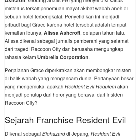
Ashcroft
, seorang analis FBI yang menyelidiki kasus
misterius terkait penemuan mayat akibat wabah aneh di
sebuah hotel terbengkalai. Penyelidikan ini menjadi
pribadi bagi Grace karena hotel tersebut adalah tempat
kematian ibunya,
Alissa Ashcroft
, delapan tahun lalu.
Alissa dikenal sebagai jurnalis pemberani yang selamat
dari tragedi Raccoon City dan berusaha mengungkap
rahasia kelam
Umbrella Corporation
.
Perjalanan Grace diperkirakan akan membongkar misteri
di balik wabah yang mengancam dunia. Pertanyaan besar
yang mengemuka: apakah
Resident Evil Requiem
akan
menjadi penutup dari horor yang berawal dari insiden
Raccoon City?
Sejarah Franchise Resident Evil
Dikenal sebagai
Biohazard
di Jepang,
Resident Evil