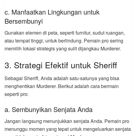
c. Manfaatkan Lingkungan untuk
Bersembunyi
Gunakan elemen di peta, seperti furnitur, sudut ruangan,
atau tempat tinggi, untuk berlindung. Pemain pro sering
memilih lokasi strategis yang sulit dijangkau Murderer.
3. Strategi Efektif untuk Sheriff
Sebagai Sheriff, Anda adalah satu-satunya yang bisa
menghentikan Murderer. Berikut adalah cara bermain
seperti pro:
a. Sembunyikan Senjata Anda
Jangan langsung menunjukkan senjata Anda. Pemain pro
menunggu momen yang tepat untuk mengeluarkan senjata