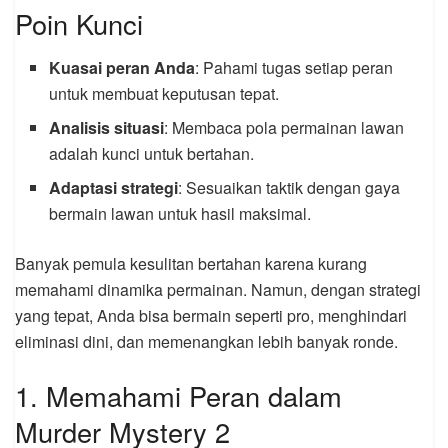
Poin Kunci
Kuasai peran Anda
: Pahami tugas setiap peran
untuk membuat keputusan tepat.
Analisis situasi
: Membaca pola permainan lawan
adalah kunci untuk bertahan.
Adaptasi strategi
: Sesuaikan taktik dengan gaya
bermain lawan untuk hasil maksimal.
Banyak pemula kesulitan bertahan karena kurang
memahami dinamika permainan. Namun, dengan strategi
yang tepat, Anda bisa bermain seperti pro, menghindari
eliminasi dini, dan memenangkan lebih banyak ronde.
1. Memahami Peran dalam
Murder Mystery 2