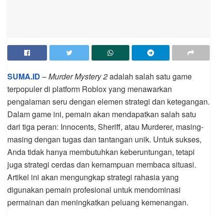
SUMA.ID
–
Murder Mystery 2
adalah salah satu game
terpopuler di platform Roblox yang menawarkan
pengalaman seru dengan elemen strategi dan ketegangan.
Dalam game ini, pemain akan mendapatkan salah satu
dari tiga peran: Innocents, Sheriff, atau Murderer, masing-
masing dengan tugas dan tantangan unik. Untuk sukses,
Anda tidak hanya membutuhkan keberuntungan, tetapi
juga strategi cerdas dan kemampuan membaca situasi.
Artikel ini akan mengungkap strategi rahasia yang
digunakan pemain profesional untuk mendominasi
permainan dan meningkatkan peluang kemenangan.