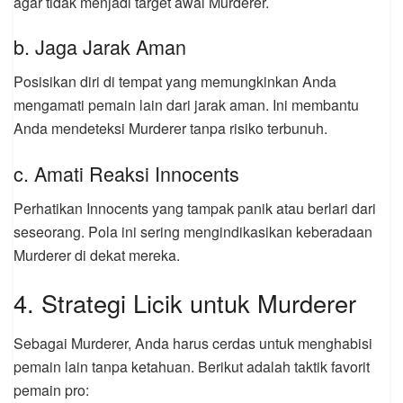
agar tidak menjadi target awal Murderer.
b. Jaga Jarak Aman
Posisikan diri di tempat yang memungkinkan Anda
mengamati pemain lain dari jarak aman. Ini membantu
Anda mendeteksi Murderer tanpa risiko terbunuh.
c. Amati Reaksi Innocents
Perhatikan Innocents yang tampak panik atau berlari dari
seseorang. Pola ini sering mengindikasikan keberadaan
Murderer di dekat mereka.
4. Strategi Licik untuk Murderer
Sebagai Murderer, Anda harus cerdas untuk menghabisi
pemain lain tanpa ketahuan. Berikut adalah taktik favorit
pemain pro: