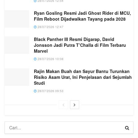
28/07/2026 12:54
Ryan Gosling Resmi Jadi Ghost Rider di MCU,
Film Reboot Dijadwalkan Tayang pada 2028
28/07/2026 12:47
Black Panther III Resmi Digarap, David
Jonsson Jadi Putra T’Challa di Film Terbaru
Marvel
28/07/2026 10:08
Rajin Makan Buah dan Sayur Bantu Turunkan
Risiko Asam Urat, Ini Penjelasan dari Sejumlah
Studi
28/07/2026 09:53