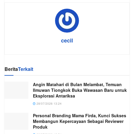
cecil
Berita
Terkait
Angin Matahari di Bulan Melambat, Temuan
Ilmuwan Tiongkok Buka Wawasan Baru untuk
Eksplorasi Antariksa
28/07/2026 13:24
Personal Branding Mama Firda, Kunci Sukses
Membangun Kepercayaan Sebagai Reviewer
Produk