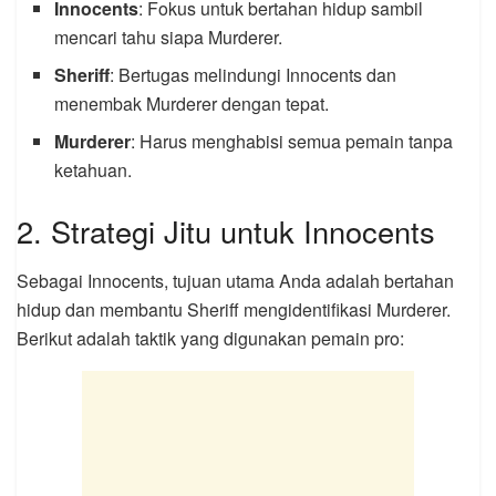
Innocents
: Fokus untuk bertahan hidup sambil
mencari tahu siapa Murderer.
Sheriff
: Bertugas melindungi Innocents dan
menembak Murderer dengan tepat.
Murderer
: Harus menghabisi semua pemain tanpa
ketahuan.
2. Strategi Jitu untuk Innocents
Sebagai Innocents, tujuan utama Anda adalah bertahan
hidup dan membantu Sheriff mengidentifikasi Murderer.
Berikut adalah taktik yang digunakan pemain pro: