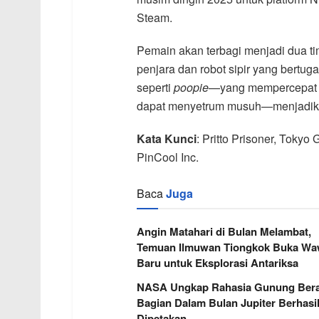
Steam.
Pemain akan terbagi menjadi dua ti
penjara dan robot sipir yang bertu
seperti
poopie
—yang mempercepat 
dapat menyetrum musuh—menjadikan 
Kata Kunci
: Pritto Prisoner, Toky
PinCool Inc.
Baca
Juga
Angin Matahari di Bulan Melambat,
Temuan Ilmuwan Tiongkok Buka W
Baru untuk Eksplorasi Antariksa
NASA Ungkap Rahasia Gunung Berap
Bagian Dalam Bulan Jupiter Berhasi
Dipetakan