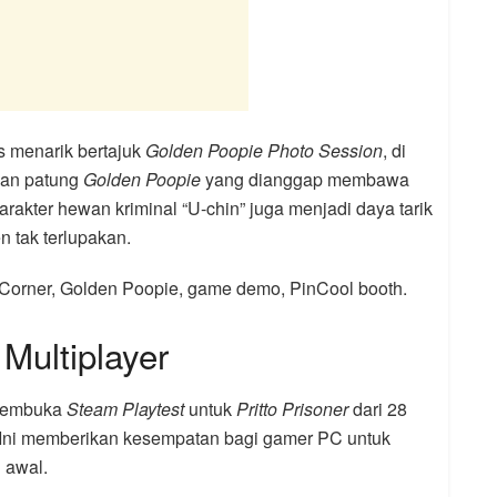
s menarik bertajuk
Golden Poopie Photo Session
, di
gan patung
Golden Poopie
yang dianggap membawa
rakter hewan kriminal “U-chin” juga menjadi daya tarik
 tak terlupakan.
Corner, Golden Poopie, game demo, PinCool booth.
 Multiplayer
 membuka
Steam Playtest
untuk
Pritto Prisoner
dari 28
 Ini memberikan kesempatan bagi gamer PC untuk
 awal.