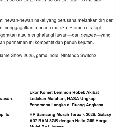
m: hewan-hewan nakal yang berusaha melarikan diri dari
gas menggagalkan rencana mereka. Elemen strategi
gerakan atau menghalangi lawan—dan
peepee
—yang
permainan ini kompetitif dan penuh kejutan.
o Game Show 2025, game indie, Nintendo Switch2,
Ekor Komet Lemmon Robek Akibat
awasan
Ledakan Matahari, NASA Ungkap
Fenomena Langka di Ruang Angkasa
i Io,
HP Samsung Murah Terbaik 2026: Galaxy
l
A07 RAM 8GB dengan Helio G99 Harga
Mulai Rp1 Jutaan