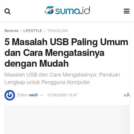
Beranda
LIFESTYLE
TEKNOLOGI
5 Masalah USB Paling Umum
dan Cara Mengatasinya
dengan Mudah
Masalah USB dan Cara Mengatasinya: Panduan
Lengkap untuk Pengguna Komputer
A
Editor
cecil
07/06/2026 13:47
A