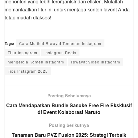
menonton yang lebih terorganisir dan efisien. Mulailah
memanfaatkan fitur ini untuk menjaga konten favorit Anda
tetap mudah diakses!
Tags:
Cara Melihat Riwayat Tontonan Instagram
Fitur Instagram
Instagram Reels
Mengelola Konten Instagram
Riwayat Video Instagram
Tips Instagram 2025
Posting Sebelumnya
Cara Mendapatkan Bundle Sasuke Free Fire Eksklusif
di Event Kolaborasi Naruto
Posting berikutnya
Tanaman Baru PVZ Fusion 2025: Strategi Terbaik