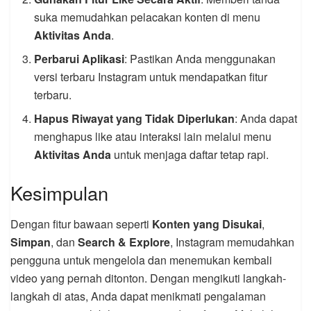
suka memudahkan pelacakan konten di menu
Aktivitas Anda
.
Perbarui Aplikasi
: Pastikan Anda menggunakan
versi terbaru Instagram untuk mendapatkan fitur
terbaru.
Hapus Riwayat yang Tidak Diperlukan
: Anda dapat
menghapus like atau interaksi lain melalui menu
Aktivitas Anda
untuk menjaga daftar tetap rapi.
Kesimpulan
Dengan fitur bawaan seperti
Konten yang Disukai
,
Simpan
, dan
Search & Explore
, Instagram memudahkan
pengguna untuk mengelola dan menemukan kembali
video yang pernah ditonton. Dengan mengikuti langkah-
langkah di atas, Anda dapat menikmati pengalaman