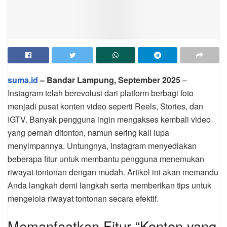
suma.id
– Bandar Lampung, September 2025
–
Instagram telah berevolusi dari platform berbagi foto
menjadi pusat konten video seperti Reels, Stories, dan
IGTV. Banyak pengguna ingin mengakses kembali video
yang pernah ditonton, namun sering kali lupa
menyimpannya. Untungnya, Instagram menyediakan
beberapa fitur untuk membantu pengguna menemukan
riwayat tontonan dengan mudah. Artikel ini akan memandu
Anda langkah demi langkah serta memberikan tips untuk
mengelola riwayat tontonan secara efektif.
Memanfaatkan Fitur “Konten yang