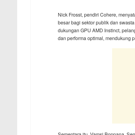
Nick Frosst, pendiri Cohere, menyat
besar bagi sektor publik dan swast
dukungan GPU AMD Instinct, pelang
dan performa optimal, mendukung pe
Sementara itu, Vamsi Boppana, Seni