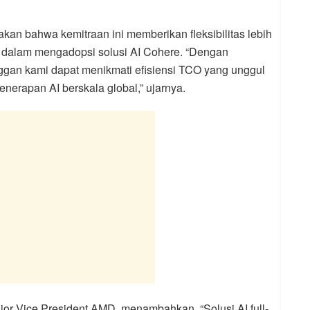
akan bahwa kemitraan ini memberikan fleksibilitas lebih
a dalam mengadopsi solusi AI Cohere. “Dengan
gan kami dapat menikmati efisiensi TCO yang unggul
nerapan AI berskala global,” ujarnya.
or Vice President AMD, menambahkan, “Solusi AI full-