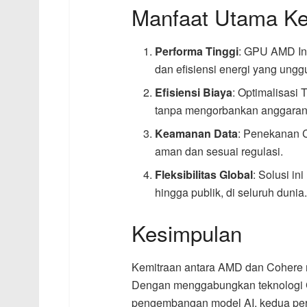
Manfaat Utama K
Performa Tinggi
: GPU AMD In
dan efisiensi energi yang unggu
Efisiensi Biaya
: Optimalisasi
tanpa mengorbankan anggaran
Keamanan Data
: Penekanan C
aman dan sesuai regulasi.
Fleksibilitas Global
: Solusi i
hingga publik, di seluruh dunia
Kesimpulan
Kemitraan antara AMD dan Cohere m
Dengan menggabungkan teknologi G
pengembangan model AI, kedua per