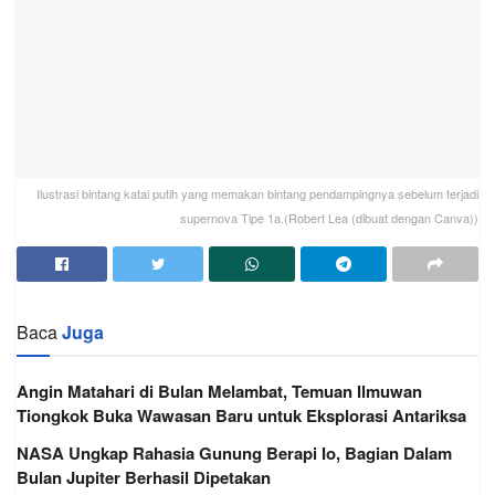
Ilustrasi bintang katai putih yang memakan bintang pendampingnya sebelum terjadi
supernova Tipe 1a.(Robert Lea (dibuat dengan Canva))
Baca
Juga
Angin Matahari di Bulan Melambat, Temuan Ilmuwan
Tiongkok Buka Wawasan Baru untuk Eksplorasi Antariksa
NASA Ungkap Rahasia Gunung Berapi Io, Bagian Dalam
Bulan Jupiter Berhasil Dipetakan