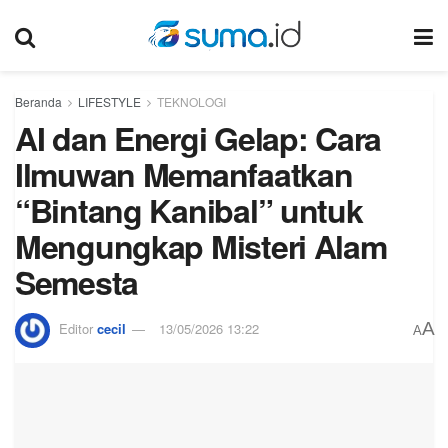
Beranda
LIFESTYLE
TEKNOLOGI
AI dan Energi Gelap: Cara
Ilmuwan Memanfaatkan
“Bintang Kanibal” untuk
Mengungkap Misteri Alam
Semesta
A
Editor
cecil
13/05/2026 13:22
A