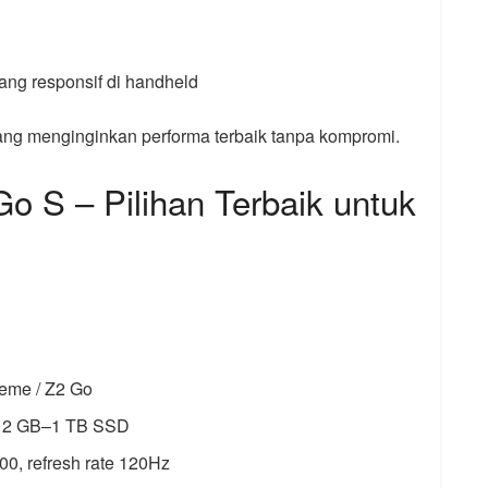
ng responsif di handheld
ng menginginkan performa terbaik tanpa kompromi.
o S – Pilihan Terbaik untuk
m
eme / Z2 Go
12 GB–1 TB SSD
00, refresh rate 120Hz