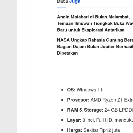
Baca
Juga
Angin Matahari di Bulan Melambat,
Temuan Ilmuwan Tiongkok Buka W
Baru untuk Eksplorasi Antariksa
NASA Ungkap Rahasia Gunung Berap
Bagian Dalam Bulan Jupiter Berhasi
Dipetakan
OS:
Windows 11
Prosesor:
AMD Ryzen Z1 Ext
RAM & Storage:
24 GB LPDD
Layar:
8 inci, Full HD, mendu
Harga:
Sekitar Rp12 juta