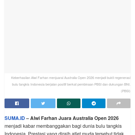
Keberhasilan Alwi Farhan menjuarai Australia Open 2026 menjadi bukti regenerasi
bulu tangkis Indonesia berjalan positif berkat pembinaan PBSI dan dukungan BNI.
(PBSI)
SUMA.ID
– Alwi Farhan Juara Australia Open 2026
menjadi kabar membanggakan bagi dunia bulu tangkis
Indonesia. Prestasi yang diraih atlet muda tersebut tidak