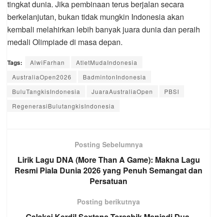
tingkat dunia. Jika pembinaan terus berjalan secara
berkelanjutan, bukan tidak mungkin Indonesia akan
kembali melahirkan lebih banyak juara dunia dan peraih
medali Olimpiade di masa depan.
Tags:
AlwiFarhan
AtletMudaIndonesia
AustraliaOpen2026
BadmintonIndonesia
BuluTangkisIndonesia
JuaraAustraliaOpen
PBSI
RegenerasiBulutangkisIndonesia
Posting Sebelumnya
Lirik Lagu DNA (More Than A Game): Makna Lagu
Resmi Piala Dunia 2026 yang Penuh Semangat dan
Persatuan
Posting berikutnya
Galaksi Kerdil Sextans Tercabik Menjadi Dua,