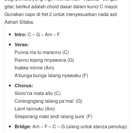
gitar, berikut adalah chord dasar dalam kunci C mayor.
Gunakan capo di fret 2 untuk menyesuaikan nada asli
Ashari Sitaba.
Intro:
C – G – Am – F
Verse:
Punna nia tu marannu (C)
Rannu tojeng rinyawana (G)
Inakke minne (Am)
A’bunga bunga lalang nyawaku (F)
Chorus:
Sioro’na mata allo (C)
Corangngang lalang pa’mai’ (G)
Lanri rannuku (Am)
Sileporang maki andi lalang sura’ (F)
Bridge:
Am – F – C – G (ulang untuk stanza penutup)