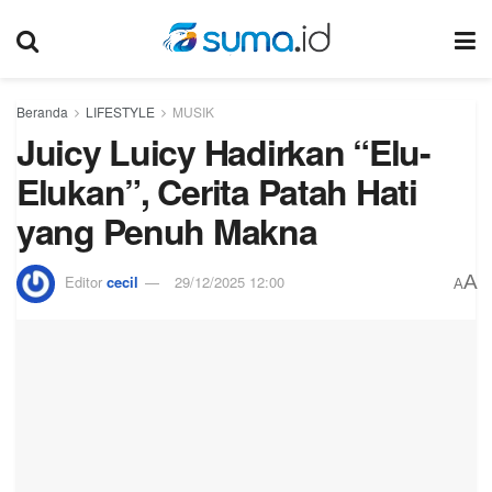
Beranda
LIFESTYLE
MUSIK
Juicy Luicy Hadirkan “Elu-
Elukan”, Cerita Patah Hati
yang Penuh Makna
A
Editor
cecil
29/12/2025 12:00
A