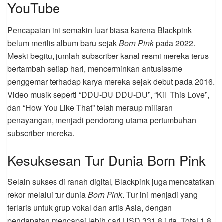
YouTube
Pencapaian ini semakin luar biasa karena Blackpink
belum merilis album baru sejak
Born Pink
pada 2022.
Meski begitu, jumlah subscriber kanal resmi mereka terus
bertambah setiap hari, mencerminkan antusiasme
penggemar terhadap karya mereka sejak debut pada 2016.
Video musik seperti “DDU-DU DDU-DU”, “Kill This Love”,
dan “How You Like That” telah meraup miliaran
penayangan, menjadi pendorong utama pertumbuhan
subscriber mereka.
Kesuksesan Tur Dunia Born Pink
Selain sukses di ranah digital, Blackpink juga mencatatkan
rekor melalui tur dunia
Born Pink
. Tur ini menjadi yang
terlaris untuk grup vokal dan artis Asia, dengan
pendapatan mencapai lebih dari USD 331,8 juta. Total 1,8