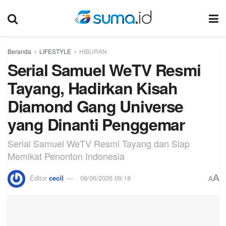
Beranda
LIFESTYLE
HIBURAN
Serial Samuel WeTV Resmi
Tayang, Hadirkan Kisah
Diamond Gang Universe
yang Dinanti Penggemar
Serial Samuel WeTV Resmi Tayang dan Siap
Memikat Penonton Indonesia
A
Editor
cecil
09/06/2026 09:18
A