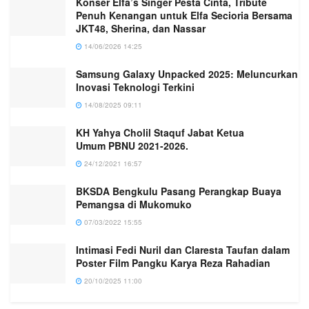
Konser Elfa’s Singer Pesta Cinta, Tribute
Penuh Kenangan untuk Elfa Secioria Bersama
JKT48, Sherina, dan Nassar
14/06/2026 14:25
Samsung Galaxy Unpacked 2025: Meluncurkan
Inovasi Teknologi Terkini
14/08/2025 09:11
KH Yahya Cholil Staquf Jabat Ketua
Umum PBNU 2021-2026.
24/12/2021 16:57
BKSDA Bengkulu Pasang Perangkap Buaya
Pemangsa di Mukomuko
07/03/2022 15:55
Intimasi Fedi Nuril dan Claresta Taufan dalam
Poster Film Pangku Karya Reza Rahadian
20/10/2025 11:00