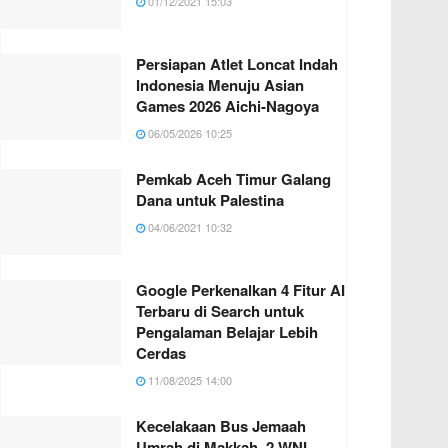
01/12/2021 15:03
Persiapan Atlet Loncat Indah
Indonesia Menuju Asian
Games 2026 Aichi-Nagoya
06/05/2026 10:25
Pemkab Aceh Timur Galang
Dana untuk Palestina
04/06/2021 10:32
Google Perkenalkan 4 Fitur AI
Terbaru di Search untuk
Pengalaman Belajar Lebih
Cerdas
11/08/2025 14:00
Kecelakaan Bus Jemaah
Umrah di Makkah, 2 WNI