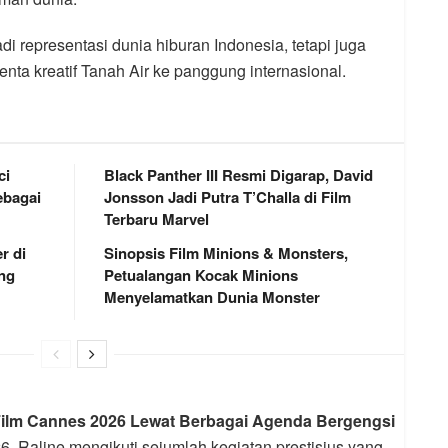
i representasi dunia hiburan Indonesia, tetapi juga
a kreatif Tanah Air ke panggung internasional.
ci
Black Panther III Resmi Digarap, David
bagai
Jonsson Jadi Putra T’Challa di Film
Terbaru Marvel
r di
Sinopsis Film Minions & Monsters,
ng
Petualangan Kocak Minions
Menyelamatkan Dunia Monster
 Film Cannes 2026 Lewat Berbagai Agenda Bergengsi
 Raline mengikuti sejumlah kegiatan prestisius yang