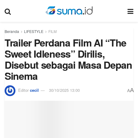
Beranda
LIFESTYLE
FILM
Trailer Perdana Film AI “The
Sweet Idleness” Dirilis,
Disebut sebagai Masa Depan
Sinema
A
Editor
cecil
30/10/2025 13:00
A