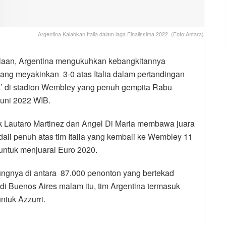
Argentina Kalahkan Italia dalam laga Finalissima 2022. (Foto:Antara)
olaan, Argentina mengukuhkan kebangkitannya
ng meyakinkan 3-0 atas Italia dalam pertandingan
ima’ di stadion Wembley yang penuh gempita Rabu
Juni 2022 WIB.
k Lautaro Martinez dan Angel Di Maria membawa juara
li penuh atas tim Italia yang kembali ke Wembley 11
untuk menjuarai Euro 2020.
ngnya di antara 87.000 penonton yang bertekad
i Buenos Aires malam itu, tim Argentina termasuk
untuk Azzurri.