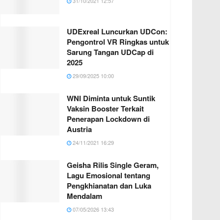
31/10/2021 12:57
UDExreal Luncurkan UDCon:
Pengontrol VR Ringkas untuk
Sarung Tangan UDCap di
2025
29/09/2025 10:00
WNI Diminta untuk Suntik
Vaksin Booster Terkait
Penerapan Lockdown di
Austria
24/11/2021 16:29
Geisha Rilis Single Geram,
Lagu Emosional tentang
Pengkhianatan dan Luka
Mendalam
07/05/2026 13:43