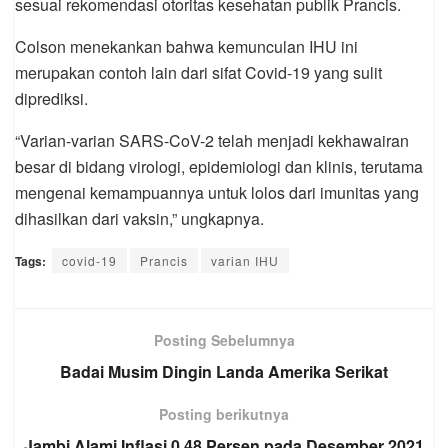
sesuai rekomendasi otoritas kesehatan publik Prancis.
Colson menekankan bahwa kemunculan IHU ini
merupakan contoh lain dari sifat Covid-19 yang sulit
diprediksi.
“Varian-varian SARS-CoV-2 telah menjadi kekhawairan
besar di bidang virologi, epidemiologi dan klinis, terutama
mengenai kemampuannya untuk lolos dari imunitas yang
dihasilkan dari vaksin,” ungkapnya.
Tags:
covid-19
Prancis
varian IHU
Posting Sebelumnya
Badai Musim Dingin Landa Amerika Serikat
Posting berikutnya
Jambi Alami Inflasi 0,48 Persen pada Desember 2021