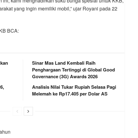
n ini, kami menghadirkan suku bunga spesial untuk KKB,
kat yang ingin memiliki mobil,” ujar Royani pada 22
KKB BCA:
tkan
Sinar Mas Land Kembali Raih
Penghargaan Tertinggi di Global Good
Governance (3G) Awards 2026
6,
Analisis Nilai Tukar Rupiah Selasa Pagi
Melemah ke Rp17.405 per Dolar AS
tahun