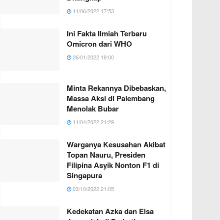
11/06/2022 17:53
Ini Fakta Ilmiah Terbaru
Omicron dari WHO
26/01/2022 19:00
Minta Rekannya Dibebaskan,
Massa Aksi di Palembang
Menolak Bubar
11/04/2022 21:29
Warganya Kesusahan Akibat
Topan Nauru, Presiden
Filipina Asyik Nonton F1 di
Singapura
03/10/2022 21:05
Kedekatan Azka dan Elsa