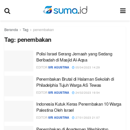
Beranda
Tag
penembakan
Tag:
penembakan
Polisi Israel Serang Jemaah yang Sedang
Beribadah di Masjid Al-Aqsa
EDITOR
SRI AGUSTINA
05/04/2023 14:29
Penembakan Brutal di Halaman Sekolah di
Philadelphia Tujuh Warga AS Tewas
EDITOR
SRI AGUSTINA
24/02/2023 19:54
Indonesia Kutuk Keras Penembakan 10 Warga
Palestina Oleh Israel
EDITOR
SRI AGUSTINA
27/01/2023 21:07
Penembakan di Apartemen Washington