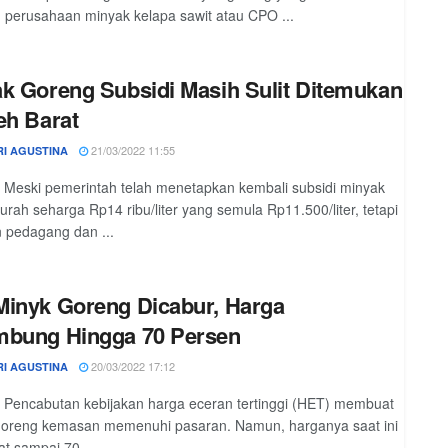
 perusahaan minyak kelapa sawit atau CPO ...
k Goreng Subsidi Masih Sulit Ditemukan
eh Barat
21/03/2022 11:55
RI AGUSTINA
 Meski pemerintah telah menetapkan kembali subsidi minyak
urah seharga Rp14 ribu/liter yang semula Rp11.500/liter, tetapi
 pedagang dan ...
inyk Goreng Dicabur, Harga
mbung Hingga 70 Persen
20/03/2022 17:12
RI AGUSTINA
 Pencabutan kebijakan harga eceran tertinggi (HET) membuat
goreng kemasan memenuhi pasaran. Namun, harganya saat ini
t sampai 70 ...