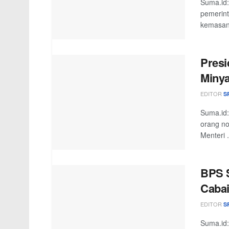
Suma.id:
pemerint
kemasan
Presi
Miny
EDITOR
S
Suma.id:
orang no
Menteri .
BPS S
Cabai
EDITOR
S
Suma.id: