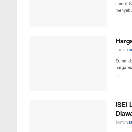
Jambi. S
menyebut
Harga
EDITOR
S
Suma.id:
harga ec
...
ISEI 
Diawa
EDITOR
S