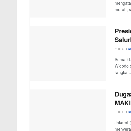
mengatak
merah, s
Presi
Salur
EDITOR
S
Suma.id:
Widodo d
rangka ..
Dugaa
MAKI
EDITOR
S
Jakarat 
menyerah