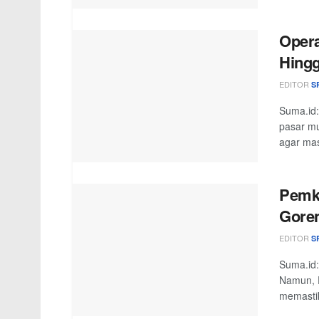
Opera
Hing
EDITOR
S
Suma.id:
pasar mu
agar mas
Pemko
Gore
EDITOR
S
Suma.id:
Namun, 
memastik