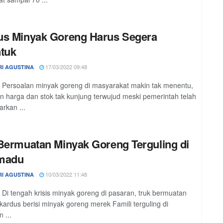
us Minyak Goreng Harus Segera
tuk
17/03/2022 09:48
RI AGUSTINA
 Persoalan minyak goreng di masyarakat makin tak menentu,
an harga dan stok tak kunjung terwujud meski pemerintah telah
rkan ...
Bermuatan Minyak Goreng Terguling di
madu
10/03/2022 11:48
RI AGUSTINA
 Di tengah krisis minyak goreng di pasaran, truk bermuatan
kardus berisi minyak goreng merek Famili terguling di
 ...