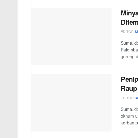
Minya
Ditem
EDITOR
S
Suma.id:
Palemban
goreng di
Penip
Raup 
EDITOR
S
Suma.id:
oknum un
korban p