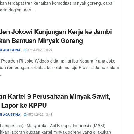
an terdapat tren kenaikan komoditas minyak goreng, cabai
erta daging, dan ...
den Jokowi Kunjungan Kerja ke Jambi
kan Bantuan Minyak Goreng
07/04/2022 10:24
RI AGUSTINA
 Presiden RI Joko Widodo didampingi Ibu Negara Iriana Joko
an rombongan terbatas bertolak menuju Provinsi Jambi dalam
.
n Kartel 9 Perusahaan Minyak Sawit,
 Lapor ke KPPU
05/04/2022 13:46
RI AGUSTINA
(Lampost.co)--Masyarakat AntiKorupsi Indonesia (MAKI)
kan laporan dugaan kartel minyak goreng yang dilakukan