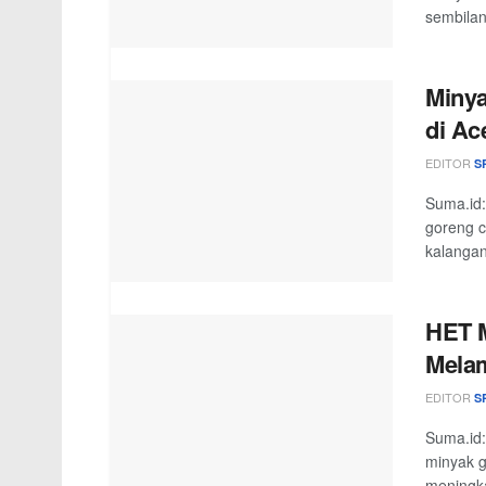
sembilan
Minya
di Ac
EDITOR
S
Suma.id:
goreng c
kalangan
HET M
Mela
EDITOR
S
Suma.id:
minyak 
meningka