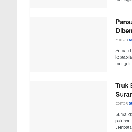
Pans
Diben
EDITOR
S
Suma.id:
kestabil
mengelua
Truk 
Sura
EDITOR
S
Suma.id:
puluhan 
Jembatan