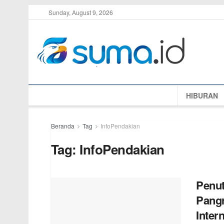
Sunday, August 9, 2026
HIBURAN
Beranda
Tag
InfoPendakian
Tag:
InfoPendakian
Penu
Pangr
Inter