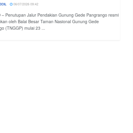
06/07/2026 09:42
ECIL
 – Penutupan Jalur Pendakian Gunung Gede Pangrango resmi
ukan oleh Balai Besar Taman Nasional Gunung Gede
o (TNGGP) mulai 23 ...