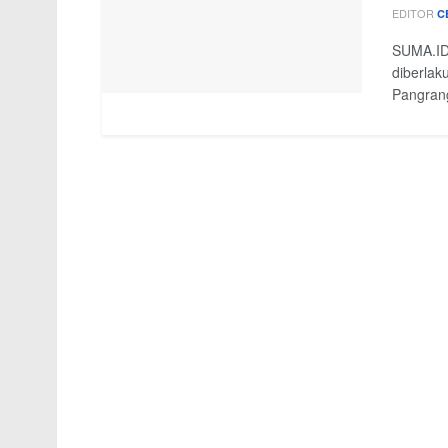
EDITOR
C
SUMA.ID
diberlak
Pangrang