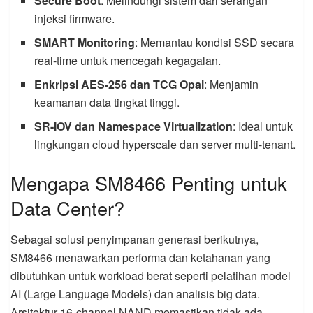
Secure Boot
: Melindungi sistem dari serangan
injeksi firmware.
SMART Monitoring
: Memantau kondisi SSD secara
real-time untuk mencegah kegagalan.
Enkripsi AES-256 dan TCG Opal
: Menjamin
keamanan data tingkat tinggi.
SR-IOV dan Namespace Virtualization
: Ideal untuk
lingkungan cloud hyperscale dan server multi-tenant.
Mengapa SM8466 Penting untuk
Data Center?
Sebagai solusi penyimpanan generasi berikutnya,
SM8466 menawarkan performa dan ketahanan yang
dibutuhkan untuk workload berat seperti pelatihan model
AI (Large Language Models) dan analisis big data.
Arsitektur 16-channel NAND memastikan tidak ada