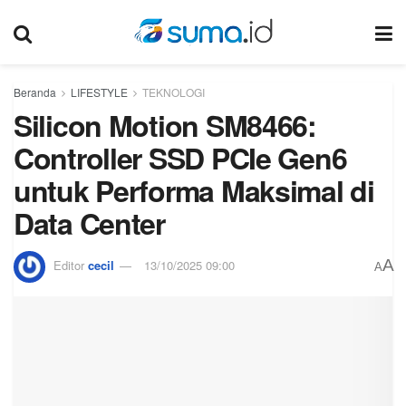
Beranda
LIFESTYLE
TEKNOLOGI
Silicon Motion SM8466:
Controller SSD PCIe Gen6
untuk Performa Maksimal di
Data Center
A
Editor
cecil
13/10/2025 09:00
A