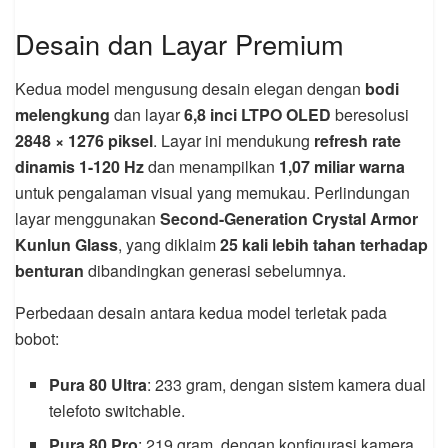
Desain dan Layar Premium
Kedua model mengusung desain elegan dengan
bodi
melengkung
dan layar
6,8 inci LTPO OLED
beresolusi
2848 × 1276 piksel
. Layar ini mendukung
refresh rate
dinamis 1-120 Hz
dan menampilkan
1,07 miliar warna
untuk pengalaman visual yang memukau. Perlindungan
layar menggunakan
Second-Generation Crystal Armor
Kunlun Glass
, yang diklaim
25 kali lebih tahan terhadap
benturan
dibandingkan generasi sebelumnya.
Perbedaan desain antara kedua model terletak pada
bobot:
Pura 80 Ultra
: 233 gram, dengan sistem kamera dual
telefoto switchable.
Pura 80 Pro
: 219 gram, dengan konfigurasi kamera