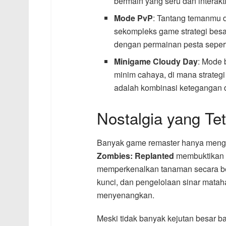
bermain yang seru dan interakti
Mode PvP
: Tantang temanmu d
sekompleks game strategi besa
dengan permainan pesta seperti
Minigame Cloudy Day
: Mode 
minim cahaya, di mana strateg
adalah kombinasi ketegangan 
Nostalgia yang Te
Banyak game remaster hanya menga
Zombies: Replanted
membuktikan b
memperkenalkan tanaman secara bert
kunci, dan pengelolaan sinar mata
menyenangkan.
Meski tidak banyak kejutan besar b