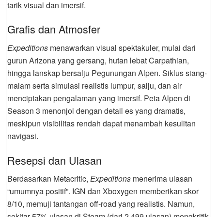
tarik visual dan imersif.
Grafis dan Atmosfer
Expeditions
menawarkan visual spektakuler, mulai dari
gurun Arizona yang gersang, hutan lebat Carpathian,
hingga lanskap bersalju Pegunungan Alpen. Siklus siang-
malam serta simulasi realistis lumpur, salju, dan air
menciptakan pengalaman yang imersif. Peta Alpen di
Season 3 menonjol dengan detail es yang dramatis,
meskipun visibilitas rendah dapat menambah kesulitan
navigasi.
Resepsi dan Ulasan
Berdasarkan Metacritic,
Expeditions
menerima ulasan
“umumnya positif”. IGN dan Xboxygen memberikan skor
8/10, memuji tantangan off-road yang realistis. Namun,
sekitar 57% ulasan di Steam (dari 2,499 ulasan) mengkritik