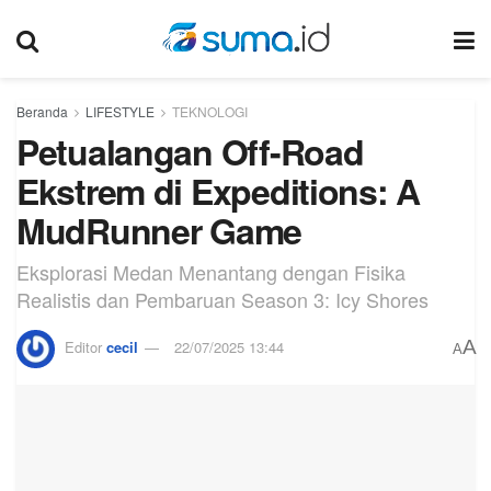
Beranda
LIFESTYLE
TEKNOLOGI
Petualangan Off-Road
Ekstrem di Expeditions: A
MudRunner Game
Eksplorasi Medan Menantang dengan Fisika
Realistis dan Pembaruan Season 3: Icy Shores
A
Editor
cecil
22/07/2025 13:44
A