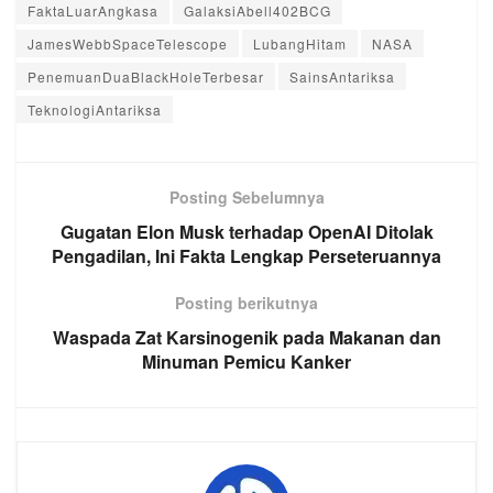
FaktaLuarAngkasa
GalaksiAbell402BCG
JamesWebbSpaceTelescope
LubangHitam
NASA
PenemuanDuaBlackHoleTerbesar
SainsAntariksa
TeknologiAntariksa
Posting Sebelumnya
Gugatan Elon Musk terhadap OpenAI Ditolak
Pengadilan, Ini Fakta Lengkap Perseteruannya
Posting berikutnya
Waspada Zat Karsinogenik pada Makanan dan
Minuman Pemicu Kanker