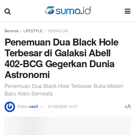
Beranda
LIFESTYLE
TEKNOLOGI
Penemuan Dua Black Hole
Terbesar di Galaksi Abell
402-BCG Gegerkan Dunia
Astronomi
Penemuan Dua Black Hole Terbesar Buka Misteri
Baru Alam Semesta
A
Editor
cecil
21/05/2026 10:27
A