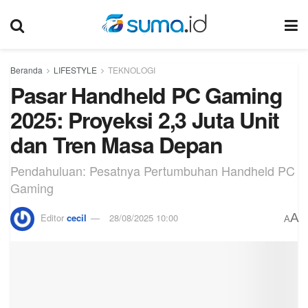
Beranda
LIFESTYLE
TEKNOLOGI
Pasar Handheld PC Gaming
2025: Proyeksi 2,3 Juta Unit
dan Tren Masa Depan
Pendahuluan: Pesatnya Pertumbuhan Handheld PC
Gaming
A
Editor
cecil
28/08/2025 10:00
A