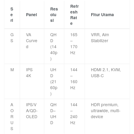
Refr
S
Res
esh
e
Panel
olu
Fitur Utama
Rat
ri
si
e
G
VA
QH
165
VRR, Aim
S
Curve
D
–
Stabilizer
d
(14
170
40p
Hz
)
M
IPS
UH
144
HDMI 2.1, KVM,
4K
D
–
USB-C
(21
160
60p
Hz
)
A
IPS/V
QH
144
HDR premium,
O
A/QD-
D–
–
ultrawide, multi-
R
OLED
UH
240
device
U
D
Hz
S