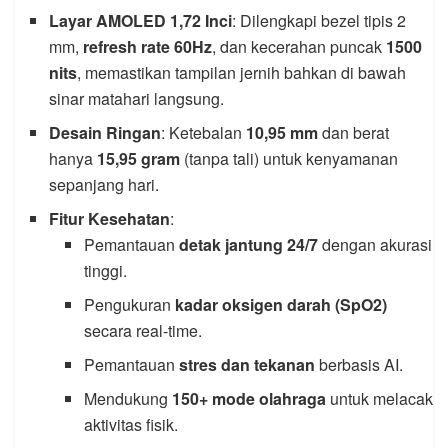
Layar AMOLED 1,72 Inci
: Dilengkapi bezel tipis 2
mm,
refresh rate 60Hz
, dan kecerahan puncak
1500
nits
, memastikan tampilan jernih bahkan di bawah
sinar matahari langsung.
Desain Ringan
: Ketebalan
10,95 mm
dan berat
hanya
15,95 gram
(tanpa tali) untuk kenyamanan
sepanjang hari.
Fitur Kesehatan
:
Pemantauan
detak jantung 24/7
dengan akurasi
tinggi.
Pengukuran
kadar oksigen darah (SpO2)
secara real-time.
Pemantauan
stres dan tekanan
berbasis AI.
Mendukung
150+ mode olahraga
untuk melacak
aktivitas fisik.