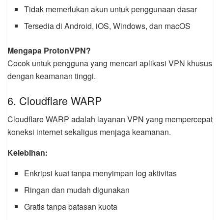
Tidak memerlukan akun untuk penggunaan dasar
Tersedia di Android, iOS, Windows, dan macOS
Mengapa ProtonVPN?
Cocok untuk pengguna yang mencari aplikasi VPN khusus
dengan keamanan tinggi.
6. Cloudflare WARP
Cloudflare WARP adalah layanan VPN yang mempercepat
koneksi internet sekaligus menjaga keamanan.
Kelebihan:
Enkripsi kuat tanpa menyimpan log aktivitas
Ringan dan mudah digunakan
Gratis tanpa batasan kuota