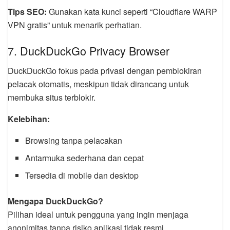
Tips SEO:
Gunakan kata kunci seperti “Cloudflare WARP
VPN gratis” untuk menarik perhatian.
7. DuckDuckGo Privacy Browser
DuckDuckGo fokus pada privasi dengan pemblokiran
pelacak otomatis, meskipun tidak dirancang untuk
membuka situs terblokir.
Kelebihan:
Browsing tanpa pelacakan
Antarmuka sederhana dan cepat
Tersedia di mobile dan desktop
Mengapa DuckDuckGo?
Pilihan ideal untuk pengguna yang ingin menjaga
anonimitas tanpa risiko aplikasi tidak resmi.