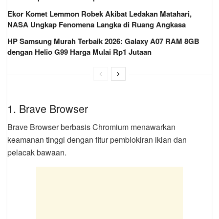
Ekor Komet Lemmon Robek Akibat Ledakan Matahari,
NASA Ungkap Fenomena Langka di Ruang Angkasa
HP Samsung Murah Terbaik 2026: Galaxy A07 RAM 8GB
dengan Helio G99 Harga Mulai Rp1 Jutaan
1. Brave Browser
Brave Browser berbasis Chromium menawarkan
keamanan tinggi dengan fitur pemblokiran iklan dan
pelacak bawaan.