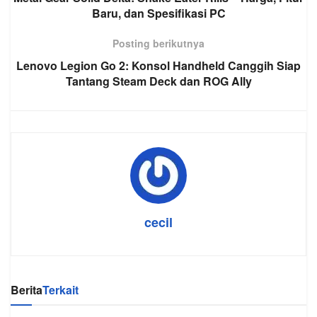
Baru, dan Spesifikasi PC
Posting berikutnya
Lenovo Legion Go 2: Konsol Handheld Canggih Siap
Tantang Steam Deck dan ROG Ally
cecil
Berita
Terkait