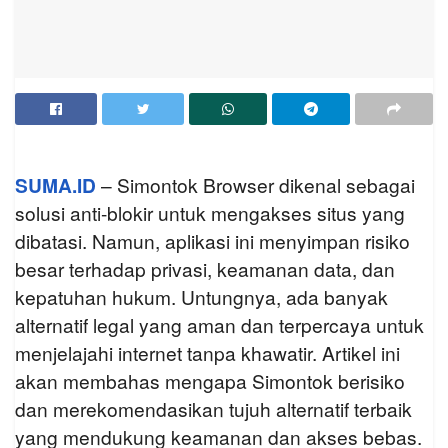
SUMA.ID
– Simontok Browser dikenal sebagai
solusi anti-blokir untuk mengakses situs yang
dibatasi. Namun, aplikasi ini menyimpan risiko
besar terhadap privasi, keamanan data, dan
kepatuhan hukum. Untungnya, ada banyak
alternatif legal yang aman dan terpercaya untuk
menjelajahi internet tanpa khawatir. Artikel ini
akan membahas mengapa Simontok berisiko
dan merekomendasikan tujuh alternatif terbaik
yang mendukung keamanan dan akses bebas.