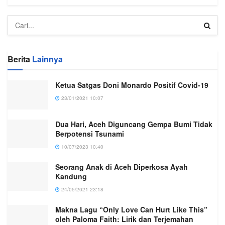
Berita
Lainnya
Ketua Satgas Doni Monardo Positif Covid-19
23/01/2021 10:07
Dua Hari, Aceh Diguncang Gempa Bumi Tidak
Berpotensi Tsunami
10/07/2023 10:40
Seorang Anak di Aceh Diperkosa Ayah
Kandung
24/05/2021 23:18
Makna Lagu “Only Love Can Hurt Like This”
oleh Paloma Faith: Lirik dan Terjemahan