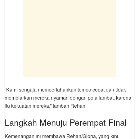
“Kami sengaja mempertahankan tempo cepat dan tidak
membiarkan mereka nyaman dengan pola lambat, karena
itu kekuatan mereka,” tambah Rehan.
Langkah Menuju Perempat Final
Kemenangan ini membawa Rehan/Gloria, yang kini