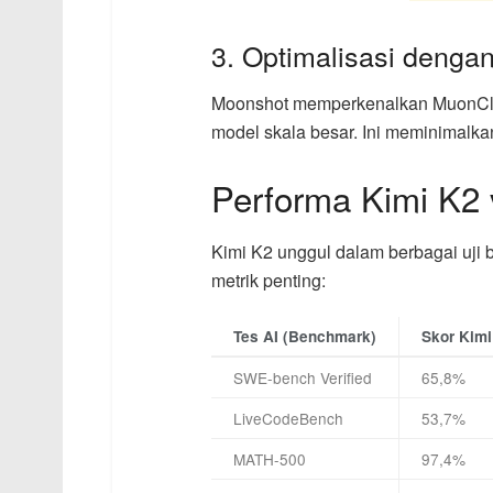
3. Optimalisasi denga
Moonshot memperkenalkan MuonClip,
model skala besar. Ini meminimalk
Performa Kimi K2
Kimi K2 unggul dalam berbagai uji
metrik penting:
Tes AI (Benchmark)
Skor Kimi
SWE-bench Verified
65,8%
LiveCodeBench
53,7%
MATH-500
97,4%