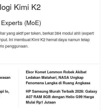
ogi Kimi K2
f Experts (MoE)
liar yang aktif per token, berkat 384 modul ahli (expert
input. Ini membuat Kimi K2 hemat daya namun tetap
ario penggunaan.
Ekor Komet Lemmon Robek Akibat
awasan
Ledakan Matahari, NASA Ungkap
Fenomena Langka di Ruang Angkasa
i Io,
HP Samsung Murah Terbaik 2026: Galaxy
l
A07 RAM 8GB dengan Helio G99 Harga
Mulai Rp1 Jutaan