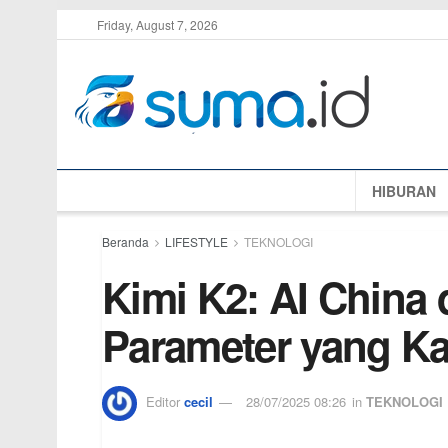
Friday, August 7, 2026
HIBURAN
Beranda
LIFESTYLE
TEKNOLOGI
Kimi K2: AI China 
Parameter yang K
Editor
cecil
28/07/2025 08:26
in
TEKNOLOGI