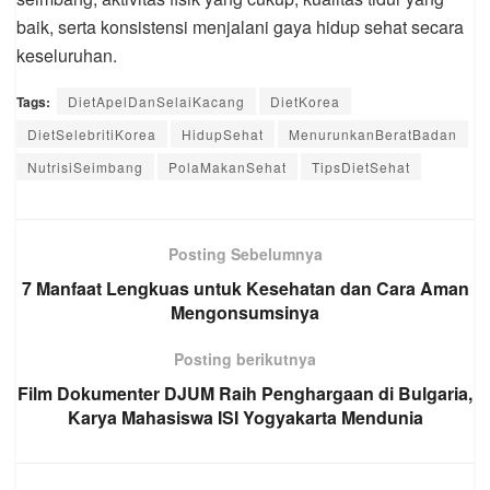
baik, serta konsistensi menjalani gaya hidup sehat secara
keseluruhan.
Tags:
DietApelDanSelaiKacang
DietKorea
DietSelebritiKorea
HidupSehat
MenurunkanBeratBadan
NutrisiSeimbang
PolaMakanSehat
TipsDietSehat
Posting Sebelumnya
7 Manfaat Lengkuas untuk Kesehatan dan Cara Aman
Mengonsumsinya
Posting berikutnya
Film Dokumenter DJUM Raih Penghargaan di Bulgaria,
Karya Mahasiswa ISI Yogyakarta Mendunia