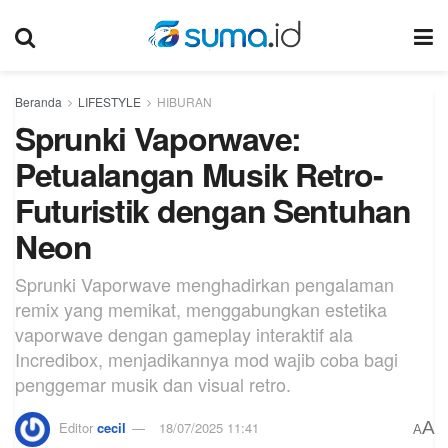
Beranda
LIFESTYLE
HIBURAN
Sprunki Vaporwave:
Petualangan Musik Retro-
Futuristik dengan Sentuhan
Neon
Sprunki Vaporwave menghadirkan pengalaman
remix yang memikat, menggabungkan estetika
vaporwave dengan gameplay interaktif ala
Incredibox, menjadikannya mod wajib coba bagi
penggemar musik dan visual retro.
A
Editor
cecil
18/07/2025 11:41
A