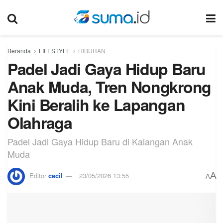
Beranda
LIFESTYLE
HIBURAN
Padel Jadi Gaya Hidup Baru
Anak Muda, Tren Nongkrong
Kini Beralih ke Lapangan
Olahraga
Padel Jadi Gaya Hidup Baru di Kalangan Anak
Muda
A
Editor
cecil
23/05/2026 13:55
A