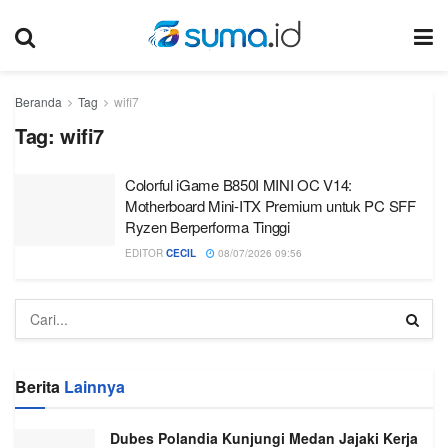
Beranda
Tag
wifi7
Tag:
wifi7
Colorful iGame B850I MINI OC V14:
Motherboard Mini-ITX Premium untuk PC SFF
Ryzen Berperforma Tinggi
EDITOR
CECIL
08/07/2026 09:56
Berita
Lainnya
Dubes Polandia Kunjungi Medan Jajaki Kerja