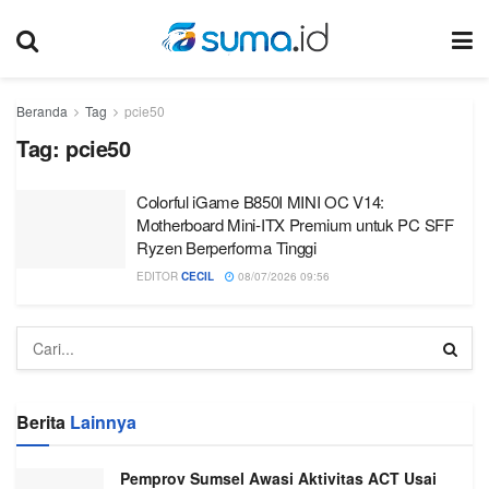
Beranda
Tag
pcie50
Tag:
pcie50
Colorful iGame B850I MINI OC V14:
Motherboard Mini-ITX Premium untuk PC SFF
Ryzen Berperforma Tinggi
EDITOR
CECIL
08/07/2026 09:56
Berita
Lainnya
Pemprov Sumsel Awasi Aktivitas ACT Usai