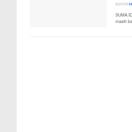
EDITOR
C
SUMA.ID 
masih ba