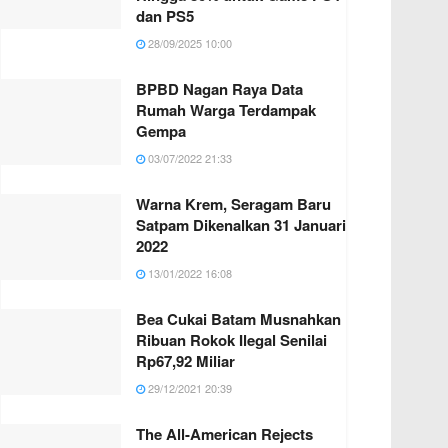
dan PS5
28/09/2025 10:00
BPBD Nagan Raya Data
Rumah Warga Terdampak
Gempa
03/07/2022 21:33
Warna Krem, Seragam Baru
Satpam Dikenalkan 31 Januari
2022
13/01/2022 16:08
Bea Cukai Batam Musnahkan
Ribuan Rokok Ilegal Senilai
Rp67,92 Miliar
29/12/2021 20:39
The All-American Rejects