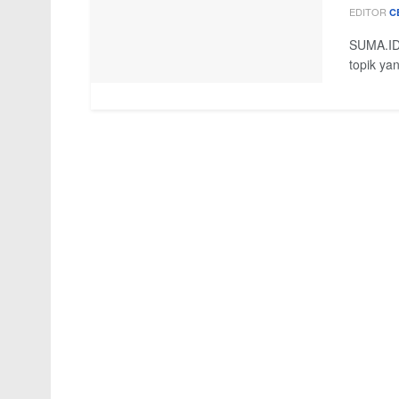
EDITOR
C
SUMA.ID 
topik ya