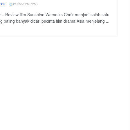
21/05/2026 09:53
ECIL
– Review film Sunshine Women's Choir menjadi salah satu
ng paling banyak dicari pecinta film drama Asia menjelang ...