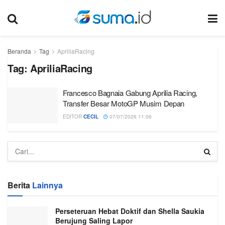
Beranda
Tag
ApriliaRacing
Tag:
ApriliaRacing
Francesco Bagnaia Gabung Aprilia Racing,
Transfer Besar MotoGP Musim Depan
EDITOR
CECIL
07/07/2026 11:06
Berita
Lainnya
Perseteruan Hebat Doktif dan Shella Saukia
Berujung Saling Lapor