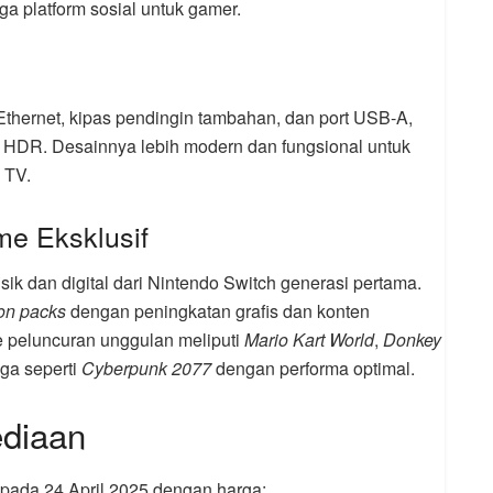
uga platform sosial untuk gamer.
 Ethernet, kipas pendingin tambahan, dan port USB-A,
 HDR. Desainnya lebih modern dan fungsional untuk
 TV.
me Eksklusif
ik dan digital dari Nintendo Switch generasi pertama.
ion packs
dengan peningkatan grafis dan konten
 peluncuran unggulan meliputi
Mario Kart World
,
Donkey
iga seperti
Cyberpunk 2077
dengan performa optimal.
ediaan
 pada 24 April 2025 dengan harga: