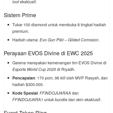
loot
eksklusif.
Sistem Prime
Tukar 100 diamond untuk membuka 8 tingkat hadiah
premium.
Hadiah utama:
Evo Gun P90 – Gilded Corrosion
.
Perayaan EVOS Divine di EWC 2025
Garena merayakan kemenangan tim EVOS Divine di
Esports World Cup 2025
di Riyadh.
Pencapaian
: 170 poin, 96
kill
oleh MVP Rasyah, dan
hadiah $300.000.
Kode Spesial
:
FFINDOJUARAA
dan
FFINDOJUARA1
untuk bundle dan skin eksklusif.
Event Token Ring