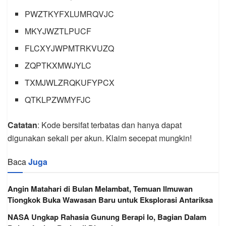
PWZTKYFXLUMRQVJC
MKYJWZTLPUCF
FLCXYJWPMTRKVUZQ
ZQPTKXMWJYLC
TXMJWLZRQKUFYPCX
QTKLPZWMYFJC
Catatan
: Kode bersifat terbatas dan hanya dapat
digunakan sekali per akun. Klaim secepat mungkin!
Baca
Juga
Angin Matahari di Bulan Melambat, Temuan Ilmuwan
Tiongkok Buka Wawasan Baru untuk Eksplorasi Antariksa
NASA Ungkap Rahasia Gunung Berapi Io, Bagian Dalam