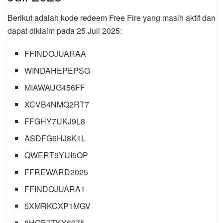
Berikut adalah kode redeem Free Fire yang masih aktif dan
dapat diklaim pada 25 Juli 2025:
FFINDOJUARAA
WINDAHEPEPSG
MIAWAUG456FF
XCVB4NMQ2RT7
FFGHY7UKJ9L8
ASDFG6HJ8K1L
QWERT9YUI5OP
FFREWARD2025
FFINDOJUARA1
5XMRKCXP1MGV
8HGB7TKY6975