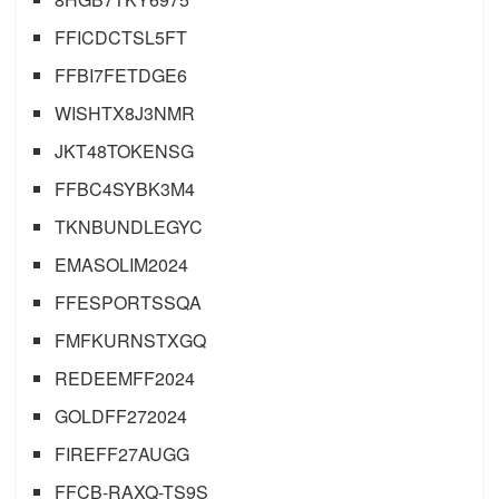
FFICDCTSL5FT
FFBI7FETDGE6
WISHTX8J3NMR
JKT48TOKENSG
FFBC4SYBK3M4
TKNBUNDLEGYC
EMASOLIM2024
FFESPORTSSQA
FMFKURNSTXGQ
REDEEMFF2024
GOLDFF272024
FIREFF27AUGG
FFCB-RAXQ-TS9S