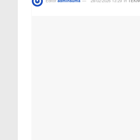
Editor
adminsuma
28/02/2026 13:29
in
TEKN