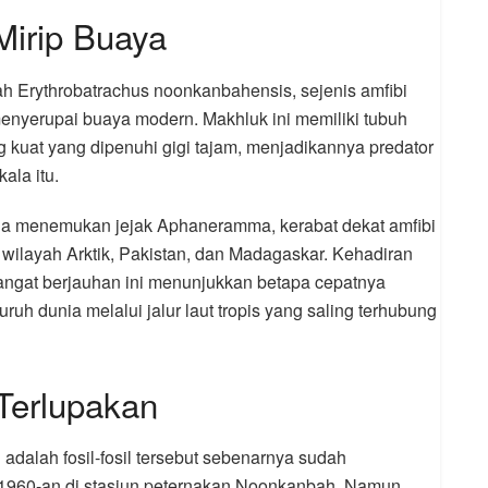
Mirip Buaya
lah Erythrobatrachus noonkanbahensis, sejenis amfibi
nyerupai buaya modern. Makhluk ini memiliki tubuh
kuat yang dipenuhi gigi tajam, menjadikannya predator
ala itu.
juga menemukan jejak Aphaneramma, kerabat dekat amfibi
i wilayah Arktik, Pakistan, dan Madagaskar. Kehadiran
sangat berjauhan ini menunjukkan betapa cepatnya
ruh dunia melalui jalur laut tropis yang saling terhubung
 Terlupakan
adalah fosil-fosil tersebut sebenarnya sudah
 1960-an di stasiun peternakan Noonkanbah. Namun,