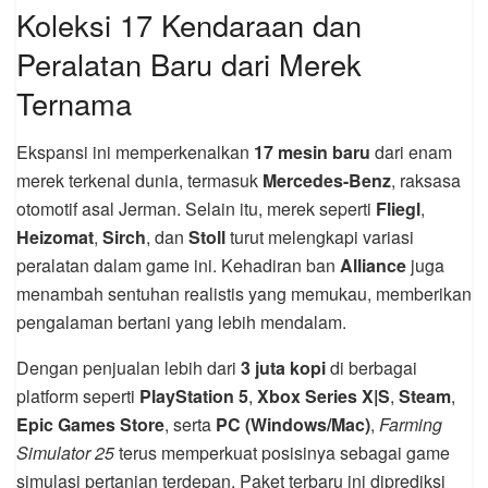
Koleksi 17 Kendaraan dan
Peralatan Baru dari Merek
Ternama
Ekspansi ini memperkenalkan
17 mesin baru
dari enam
merek terkenal dunia, termasuk
Mercedes-Benz
, raksasa
otomotif asal Jerman. Selain itu, merek seperti
Fliegl
,
Heizomat
,
Sirch
, dan
Stoll
turut melengkapi variasi
peralatan dalam game ini. Kehadiran ban
Alliance
juga
menambah sentuhan realistis yang memukau, memberikan
pengalaman bertani yang lebih mendalam.
Dengan penjualan lebih dari
3 juta kopi
di berbagai
platform seperti
PlayStation 5
,
Xbox Series X|S
,
Steam
,
Epic Games Store
, serta
PC (Windows/Mac)
,
Farming
Simulator 25
terus memperkuat posisinya sebagai game
simulasi pertanian terdepan. Paket terbaru ini diprediksi