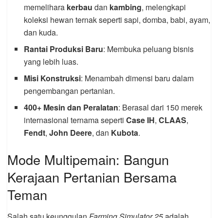
memelihara
kerbau
dan
kambing
, melengkapi
koleksi hewan ternak seperti sapi, domba, babi, ayam,
dan kuda.
Rantai Produksi Baru
: Membuka peluang bisnis
yang lebih luas.
Misi Konstruksi
: Menambah dimensi baru dalam
pengembangan pertanian.
400+ Mesin dan Peralatan
: Berasal dari 150 merek
internasional ternama seperti
Case IH
,
CLAAS
,
Fendt
,
John Deere
, dan
Kubota
.
Mode Multipemain: Bangun
Kerajaan Pertanian Bersama
Teman
Salah satu keunggulan
Farming Simulator 25
adalah