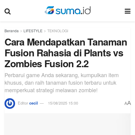
Beranda
LIFESTYLE
TEKNOLOGI
Cara Mendapatkan Tanaman
Fusion Rahasia di Plants vs
Zombies Fusion 2.2
Perbarui game Anda sekarang, kumpulkan item
khusus, dan raih tanaman fusion terbaru untuk
memperkuat strategi melawan zombie!
A
Editor
cecil
15/08/2025 15:00
A