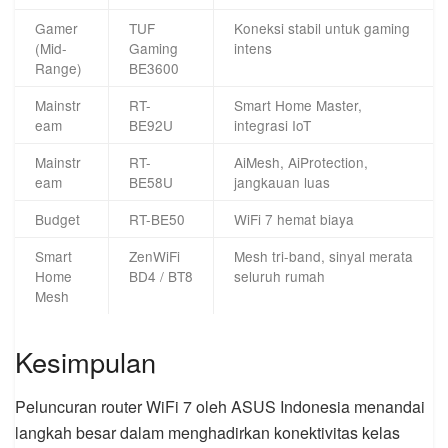
Gamer
TUF
Koneksi stabil untuk gaming
(Mid-
Gaming
intens
Range)
BE3600
Mainstr
RT-
Smart Home Master,
eam
BE92U
integrasi IoT
Mainstr
RT-
AiMesh, AiProtection,
eam
BE58U
jangkauan luas
Budget
RT-BE50
WiFi 7 hemat biaya
Smart
ZenWiFi
Mesh tri-band, sinyal merata
Home
BD4 / BT8
seluruh rumah
Mesh
Kesimpulan
Peluncuran router WiFi 7 oleh ASUS Indonesia menandai
langkah besar dalam menghadirkan konektivitas kelas