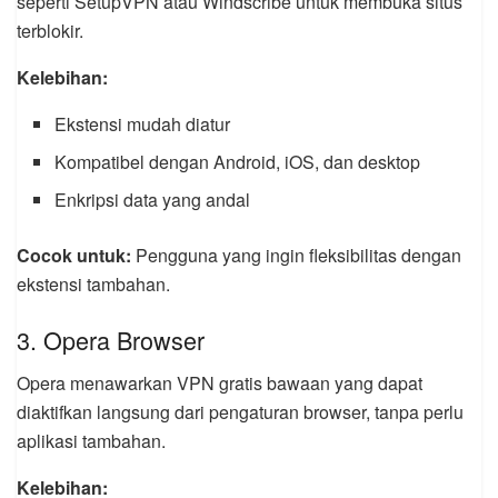
seperti SetupVPN atau Windscribe untuk membuka situs
terblokir.
Kelebihan:
Ekstensi mudah diatur
Kompatibel dengan Android, iOS, dan desktop
Enkripsi data yang andal
Cocok untuk:
Pengguna yang ingin fleksibilitas dengan
ekstensi tambahan.
3. Opera Browser
Opera menawarkan VPN gratis bawaan yang dapat
diaktifkan langsung dari pengaturan browser, tanpa perlu
aplikasi tambahan.
Kelebihan: