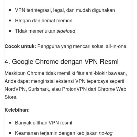
VPN terintegrasi, legal, dan mudah digunakan
Ringan dan hemat memori
Tidak memerlukan
sideload
Cocok untuk:
Pengguna yang mencari solusi all-in-one.
4. Google Chrome dengan VPN Resmi
Meskipun Chrome tidak memiliki fitur anti-blokir bawaan,
Anda dapat menginstal ekstensi VPN tepercaya seperti
NordVPN, Surfshark, atau ProtonVPN dari Chrome Web
Store.
Kelebihan:
Banyak pilihan VPN resmi
Keamanan terjamin dengan kebijakan
no-log