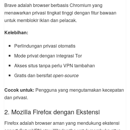
Brave adalah browser berbasis Chromium yang
menawarkan privasi tingkat tinggi dengan fitur bawaan
untuk memblokir iklan dan pelacak.
Kelebihan:
Perlindungan privasi otomatis
Mode privat dengan integrasi Tor
Akses situs tanpa perlu VPN tambahan
Gratis dan bersifat
open-source
Cocok untuk:
Pengguna yang mengutamakan kecepatan
dan privasi.
2. Mozilla Firefox dengan Ekstensi
Firefox adalah browser aman yang mendukung ekstensi