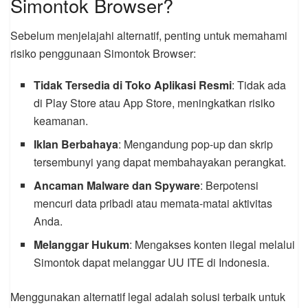
Simontok Browser?
Sebelum menjelajahi alternatif, penting untuk memahami
risiko penggunaan Simontok Browser:
Tidak Tersedia di Toko Aplikasi Resmi
: Tidak ada
di Play Store atau App Store, meningkatkan risiko
keamanan.
Iklan Berbahaya
: Mengandung pop-up dan skrip
tersembunyi yang dapat membahayakan perangkat.
Ancaman Malware dan Spyware
: Berpotensi
mencuri data pribadi atau memata-matai aktivitas
Anda.
Melanggar Hukum
: Mengakses konten ilegal melalui
Simontok dapat melanggar UU ITE di Indonesia.
Menggunakan alternatif legal adalah solusi terbaik untuk