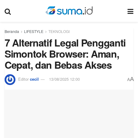
Beranda
LIFESTYLE
TEKNOLOGI
7 Alternatif Legal Pengganti
Simontok Browser: Aman,
Cepat, dan Bebas Akses
A
Editor
cecil
13/08/2025 12:00
A