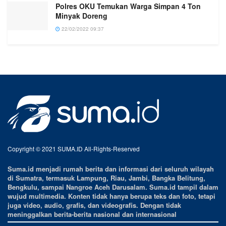
Polres OKU Temukan Warga Simpan 4 Ton
Minyak Doreng
22/02/2022 09:37
Copyright © 2021 SUMA.ID All-Rights-Reserved
Suma.id menjadi rumah berita dan informasi dari seluruh wilayah
di Sumatra, termasuk Lampung, Riau, Jambi, Bangka Belitung,
Bengkulu, sampai Nangroe Aceh Darusalam. Suma.id tampil dalam
wujud multimedia. Konten tidak hanya berupa teks dan foto, tetapi
juga video, audio, grafis, dan videografis. Dengan tidak
meninggalkan berita-berita nasional dan internasional