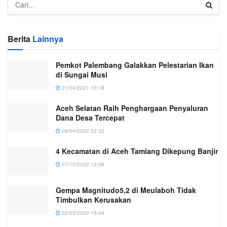
Berita
Lainnya
Pemkot Palembang Galakkan Pelestarian Ikan
di Sungai Musi
21/04/2021 10:18
Aceh Selatan Raih Penghargaan Penyaluran
Dana Desa Tercepat
08/04/2022 22:32
4 Kecamatan di Aceh Tamiang Dikepung Banjir
07/10/2022 12:06
Gempa Magnitudo5,2 di Meulaboh Tidak
Timbulkan Kerusakan
02/03/2022 15:44